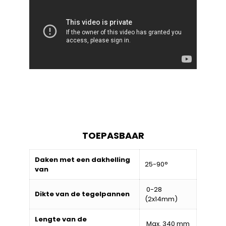
TOEPASBAAR
Daken met een dakhelling
25-90°
van
0-28
Dikte van de tegelpannen
(2x14mm)
Lengte van de
Max. 340 mm