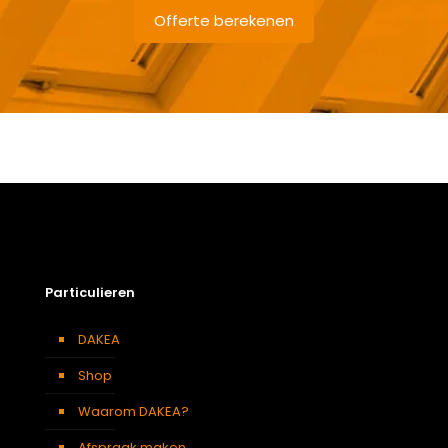
Offerte berekenen
Gewicht
7,2 kg
Afmetingen doos
132 × 38 × 12 cm
Afmeting dakraam
94 x 118 cm – P6A
Soort dakbedekking
Tegelpannen
Particulieren
DAKEA
Shop
Waarom DAKEA?
Afspraak maken