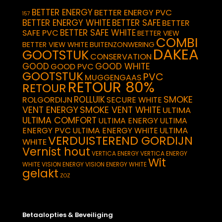
BETTER ENERGY
BETTER ENERGY PVC
157
BETTER ENERGY WHITE
BETTER SAFE
BETTER
BETTER SAFE WHITE
SAFE PVC
BETTER VIEW
COMBI
BETTER VIEW WHITE
BUITENZONWERING
DAKEA
GOOTSTUK
CONSERVATION
GOOD
GOOD WHITE
GOOD PVC
GOOTSTUK
PVC
MUGGENGAAS
RETOUR 80%
RETOUR
SMOKE
ROLLUIK
ROLGORDIJN
SECURE WHITE
VENT ENERGY
SMOKE VENT WHITE
ULTIMA
ULTIMA COMFORT
ULTIMA ENERGY
ULTIMA
ULTIMA
ENERGY PVC
ULTIMA ENERGY WHITE
VERDUISTEREND GORDIJN
WHITE
Vernist hout
VERTICA ENERGY
VERTICA ENERGY
Wit
WHITE
VISION ENERGY
VISION ENERGY WHITE
gelakt
ZOZ
Betaalopties & Beveiliging