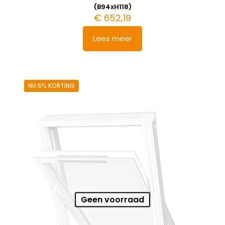
(B94xH118)
€
652,19
Lees meer
NU 5% KORTING
Geen voorraad