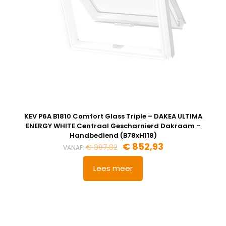
KEV P6A B1810 Comfort Glass Triple – DAKEA ULTIMA
ENERGY WHITE Centraal Gescharnierd Dakraam –
Handbediend (B78xH118)
€
852,93
€
897,82
VANAF:
Lees meer