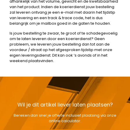
afhankelijk van het volume, gewicht en de kwetsbaarheid
van het product. Indien de koerierdienst jouw bestelling
zal leveren ontvang je een e-mail met daarin het tijdstip
van levering en een track & trace code, het is dus
belangrijk om je mailbox goed in de gaten te houden.
Is jouw bestelling te zwaar, te groot of te schadegevoelig
om te laten leveren door een koerierdienst? Geen
probleem, we leveren jouw bestelling dan tot aan de
voordeur / straat op het afgesproken tijdstip met onze
eigen leveringsdienst. Dit kan ook ‘s avonds of in het
weekend plaatsvinden.
Wil je dit artikel liever laten plaatsen?
Bereken dan snel je offerte inclusief plaatsing via onze
online calculator.