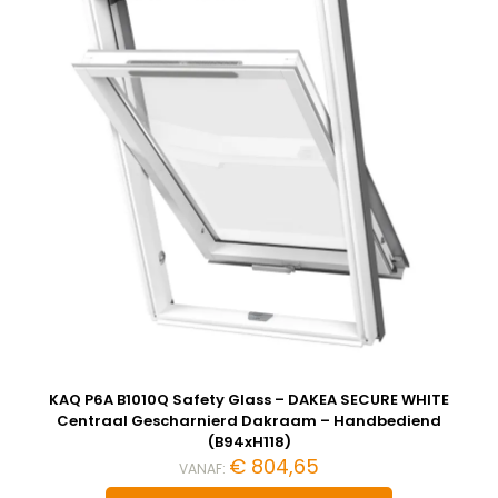
KAQ P6A B1010Q Safety Glass – DAKEA SECURE WHITE
Centraal Gescharnierd Dakraam – Handbediend
(B94xH118)
€
804,65
VANAF: