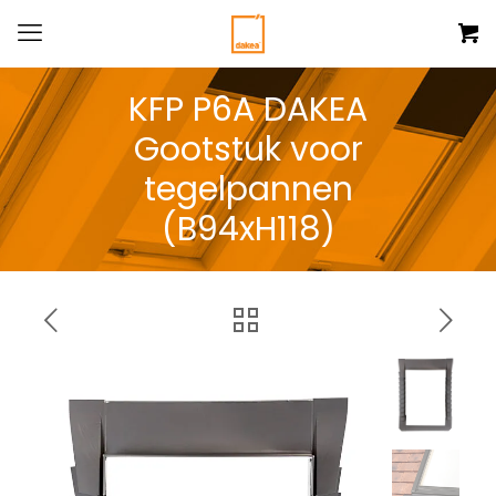
KFP P6A DAKEA
Gootstuk voor
tegelpannen
(B94xH118)