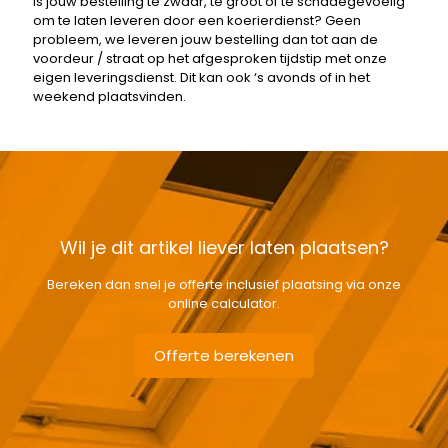
Is jouw bestelling te zwaar, te groot of te schadegevoelig
om te laten leveren door een koerierdienst? Geen
probleem, we leveren jouw bestelling dan tot aan de
voordeur / straat op het afgesproken tijdstip met onze
eigen leveringsdienst. Dit kan ook ‘s avonds of in het
weekend plaatsvinden.
Wil je dit artikel liever laten plaatsen?
Bereken dan snel je offerte inclusief plaatsing via onze
online calculator.
Offerte berekenen