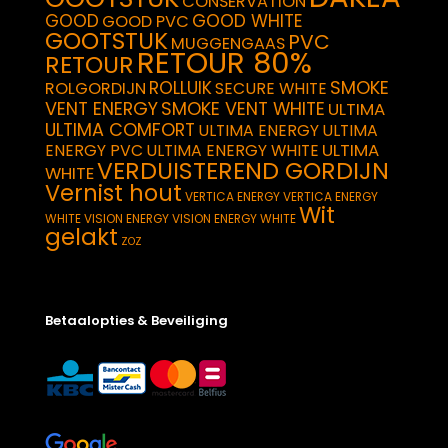
CONSERVATION
GOOD
GOOD WHITE
GOOD PVC
GOOTSTUK
PVC
MUGGENGAAS
RETOUR 80%
RETOUR
SMOKE
ROLLUIK
ROLGORDIJN
SECURE WHITE
VENT ENERGY
SMOKE VENT WHITE
ULTIMA
ULTIMA COMFORT
ULTIMA ENERGY
ULTIMA
ULTIMA
ENERGY PVC
ULTIMA ENERGY WHITE
VERDUISTEREND GORDIJN
WHITE
Vernist hout
VERTICA ENERGY
VERTICA ENERGY
Wit
WHITE
VISION ENERGY
VISION ENERGY WHITE
gelakt
ZOZ
Betaalopties & Beveiliging