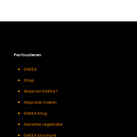
Gewicht
5,50 kg
Afmetingen doos
111 × 38 × 12 cm
Afmeting dakraam
55 x 78 cm – C2A
Soort dakbedekking
Tegelpannen
Particulieren
DAKEA
Shop
Waarom DAKEA?
Afspraak maken
DAKEA blog
Garantie registratie
DAKEA brochure