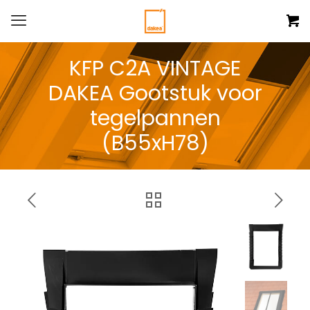
KFP C2A VINTAGE
DAKEA Gootstuk voor
tegelpannen
(B55xH78)