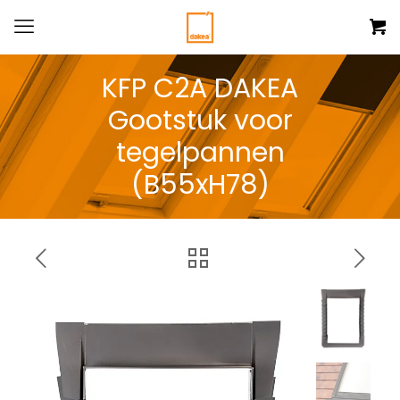
KFP C2A DAKEA
Gootstuk voor
tegelpannen
(B55xH78)