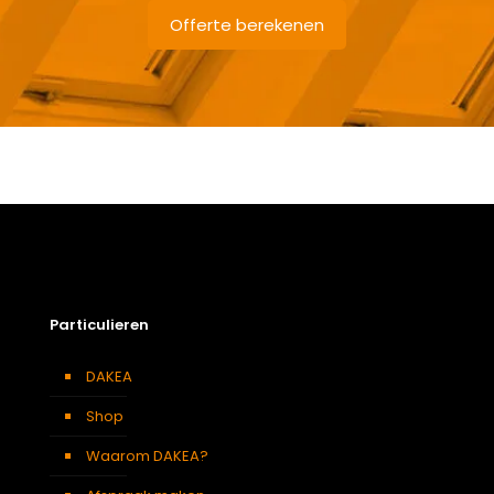
Offerte berekenen
Gewicht
5,50 kg
Afmetingen doos
111 × 38 × 12 cm
Afmeting dakraam
55 x 78 cm – C2A
Soort dakbedekking
Tegelpannen
Particulieren
DAKEA
Shop
Waarom DAKEA?