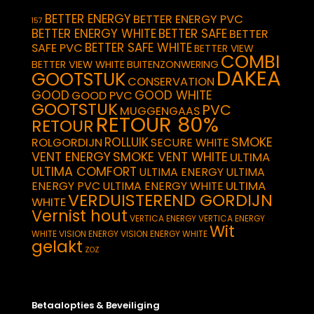
BETTER ENERGY
BETTER ENERGY PVC
157
BETTER ENERGY WHITE
BETTER SAFE
BETTER
BETTER SAFE WHITE
SAFE PVC
BETTER VIEW
COMBI
BETTER VIEW WHITE
BUITENZONWERING
DAKEA
GOOTSTUK
CONSERVATION
GOOD
GOOD WHITE
GOOD PVC
GOOTSTUK
PVC
MUGGENGAAS
RETOUR 80%
RETOUR
SMOKE
ROLLUIK
ROLGORDIJN
SECURE WHITE
VENT ENERGY
SMOKE VENT WHITE
ULTIMA
ULTIMA COMFORT
ULTIMA ENERGY
ULTIMA
ULTIMA
ENERGY PVC
ULTIMA ENERGY WHITE
VERDUISTEREND GORDIJN
WHITE
Vernist hout
VERTICA ENERGY
VERTICA ENERGY
Wit
WHITE
VISION ENERGY
VISION ENERGY WHITE
gelakt
ZOZ
Betaalopties & Beveiliging