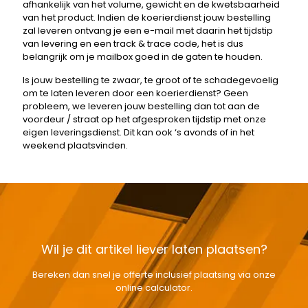
afhankelijk van het volume, gewicht en de kwetsbaarheid
van het product. Indien de koerierdienst jouw bestelling
zal leveren ontvang je een e-mail met daarin het tijdstip
van levering en een track & trace code, het is dus
belangrijk om je mailbox goed in de gaten te houden.
Is jouw bestelling te zwaar, te groot of te schadegevoelig
om te laten leveren door een koerierdienst? Geen
probleem, we leveren jouw bestelling dan tot aan de
voordeur / straat op het afgesproken tijdstip met onze
eigen leveringsdienst. Dit kan ook ‘s avonds of in het
weekend plaatsvinden.
Wil je dit artikel liever laten plaatsen?
Bereken dan snel je offerte inclusief plaatsing via onze
online calculator.