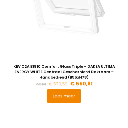
KEV C2A B1810 Comfort Glass Triple – DAKEA ULTIMA
ENERGY WHITE Centraal Gescharnierd Dakraam –
Handbediend (B55xH78)
€
550,61
€
579,59
VANAF:
Lees meer