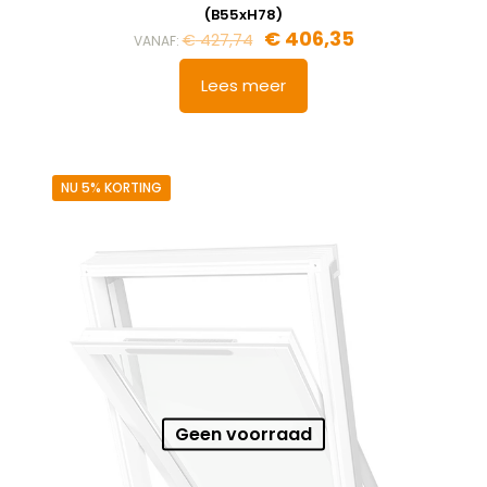
(B55xH78)
€
406,35
€
427,74
VANAF:
Lees meer
NU 5% KORTING
Geen voorraad