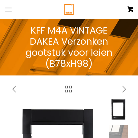
KFF M4A VINTAGE
DAKEA Verzonken
gootstuk voor leien
(B78xH98)