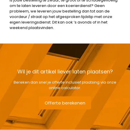
Is jouw bestelling te zwaar, te groot of te schadegevoelig
om te laten leveren door een koerierdienst? Geen
probleem, we leveren jouw bestelling dan tot aan de
voordeur / straat op het afgesproken tijdstip met onze
eigen leveringsdienst. Dit kan ook ‘s avonds of in het
weekend plaatsvinden.
Wil je dit artikel liever laten plaatsen?
Bereken dan snel je offerte inclusief plaatsing via onze
online calculator.
Offerte berekenen