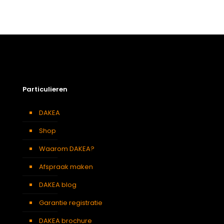
Gewicht
4,2 kg
Afmetingen doos
111 × 38 × 12 cm
Afmeting dakraam
78 x 98 cm – M4A
Soort dakbedekking
Leien
Particulieren
DAKEA
Shop
Waarom DAKEA?
Afspraak maken
DAKEA blog
Garantie registratie
DAKEA brochure