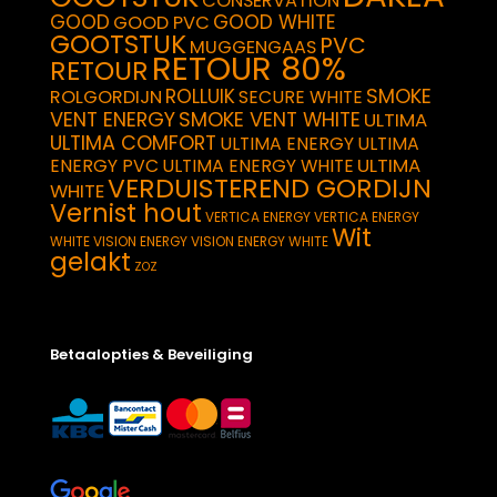
CONSERVATION
GOOD
GOOD WHITE
GOOD PVC
GOOTSTUK
PVC
MUGGENGAAS
RETOUR 80%
RETOUR
SMOKE
ROLLUIK
ROLGORDIJN
SECURE WHITE
VENT ENERGY
SMOKE VENT WHITE
ULTIMA
ULTIMA COMFORT
ULTIMA ENERGY
ULTIMA
ULTIMA
ENERGY PVC
ULTIMA ENERGY WHITE
VERDUISTEREND GORDIJN
WHITE
Vernist hout
VERTICA ENERGY
VERTICA ENERGY
Wit
WHITE
VISION ENERGY
VISION ENERGY WHITE
gelakt
ZOZ
Betaalopties & Beveiliging