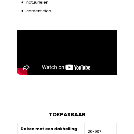
natuurleien
cementleien
TOEPASBAAR
Daken met een dakhelling
20-90°