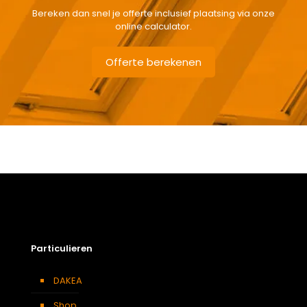
Bereken dan snel je offerte inclusief plaatsing via onze
online calculator.
Offerte berekenen
Gewicht
6,6 kg
Afmetingen doos
174 × 50 × 24 cm
Afmeting dakraam
114 x 118 cm – S6A
Soort dakbedekking
Platte dakpannen
Particulieren
DAKEA
Shop