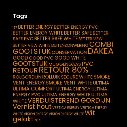
Tags
BETTER ENERGY
BETTER ENERGY PVC
157
BETTER ENERGY WHITE
BETTER SAFE
BETTER
BETTER SAFE WHITE
SAFE PVC
BETTER VIEW
COMBI
BETTER VIEW WHITE
BUITENZONWERING
DAKEA
GOOTSTUK
CONSERVATION
GOOD
GOOD WHITE
GOOD PVC
GOOTSTUK
PVC
MUGGENGAAS
RETOUR 80%
RETOUR
SMOKE
ROLLUIK
ROLGORDIJN
SECURE WHITE
VENT ENERGY
SMOKE VENT WHITE
ULTIMA
ULTIMA COMFORT
ULTIMA ENERGY
ULTIMA
ULTIMA
ENERGY PVC
ULTIMA ENERGY WHITE
VERDUISTEREND GORDIJN
WHITE
Vernist hout
VERTICA ENERGY
VERTICA ENERGY
Wit
WHITE
VISION ENERGY
VISION ENERGY WHITE
gelakt
ZOZ