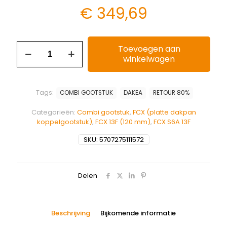
€
349,69
Toevoegen aan
winkelwagen
Tags:
COMBI GOOTSTUK
DAKEA
RETOUR 80%
Categorieën:
Combi gootstuk
,
FCX (platte dakpan
koppelgootstuk)
,
FCX 13F (120 mm)
,
FCX S6A 13F
SKU:
5707275111572
Delen
Beschrijving
Bijkomende informatie