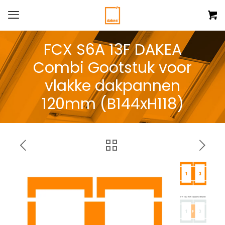
FCX S6A 13F DAKEA
Combi Gootstuk voor
vlakke dakpannen
120mm (B144xH118)